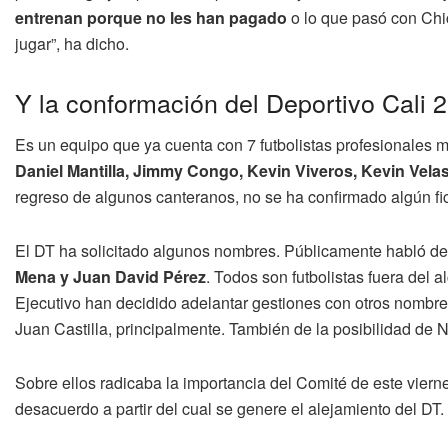
entrenan porque no les han pagado
o lo que pasó con Chi
jugar”, ha dicho.
Y la conformación del Deportivo Cali 
Es un equipo que ya cuenta con 7 futbolistas profesionales 
Daniel Mantilla, Jimmy Congo, Kevin Viveros, Kevin Vel
regreso de algunos canteranos, no se ha confirmado algún fi
El DT ha solicitado algunos nombres. Públicamente habló de
Mena y Juan David Pérez
. Todos son futbolistas fuera del 
Ejecutivo han decidido adelantar gestiones con otros nombre
Juan Castilla, principalmente. También de la posibilidad de N
Sobre ellos radicaba la importancia del Comité de este viern
desacuerdo a partir del cual se genere el alejamiento del DT.