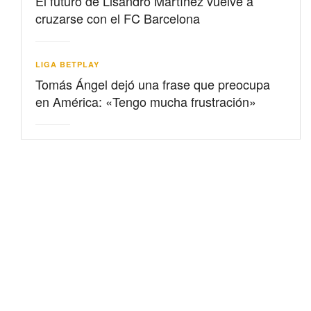
El futuro de Lisandro Martínez vuelve a
cruzarse con el FC Barcelona
LIGA BETPLAY
Tomás Ángel dejó una frase que preocupa
en América: «Tengo mucha frustración»