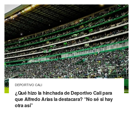
DEPORTIVO CALI
¿Qué hizo la hinchada de Deportivo Cali para
que Alfredo Arias la destacara? “No sé si hay
otra así”