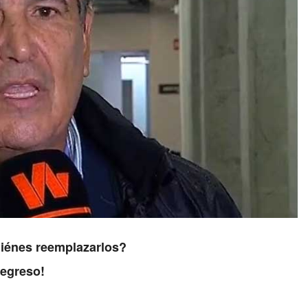
uiénes reemplazarlos?
regreso!