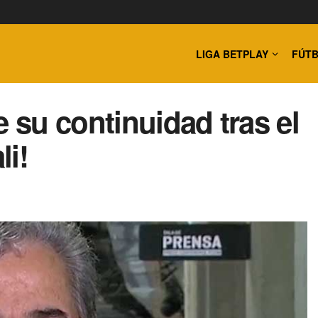
LIGA BETPLAY
FÚTB
e su continuidad tras el
li!