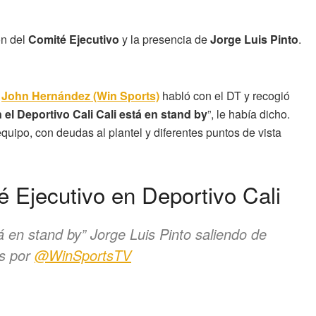
ón del
Comité Ejecutivo
y la presencia de
Jorge Luis Pinto
.
o
John Hernández (Win Sports)
habló con el DT y recogió
 el Deportivo Cali Cali está en stand by
”, le había dicho.
equipo, con deudas al plantel y diferentes puntos de vista
é Ejecutivo en Deportivo Cali
 en stand by” Jorge Luis Pinto saliendo de
os por
@WinSportsTV