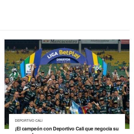
DEPORTIVO CALI
¡El campeón con Deportivo Cali que negocia su