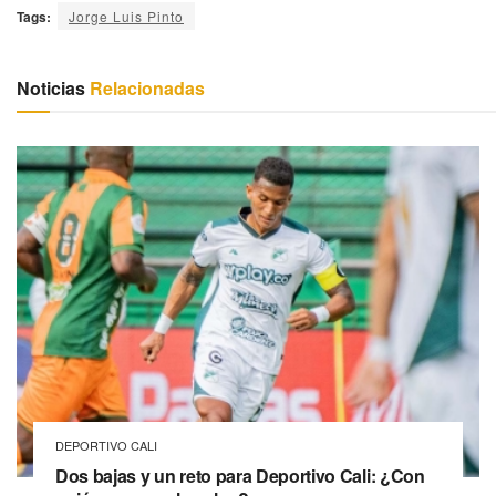
Tags:
Jorge Luis Pinto
Noticias
Relacionadas
DEPORTIVO CALI
Dos bajas y un reto para Deportivo Cali: ¿Con