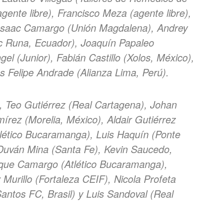
ente libre), Francisco Meza (agente libre),
 Isaac Camargo (Unión Magdalena), Andrey
uc Runa, Ecuador), Joaquín Papaleo
el (Junior), Fabián Castillo (Xolos, México),
és Felipe Andrade (Alianza Lima, Perú).
 Teo Gutiérrez (Real Cartagena), Johan
rez (Morelia, México), Aldair Gutiérrez
tlético Bucaramanga), Luis Haquín (Ponte
, Duván Mina (Santa Fe), Kevin Saucedo,
rique Camargo (Atlético Bucaramanga),
Murillo (Fortaleza CEIF), Nicola Profeta
(Santos FC, Brasil) y Luis Sandoval (Real