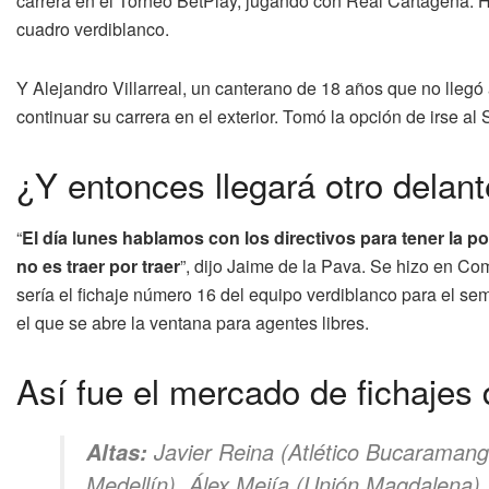
carrera en el Torneo BetPlay, jugando con Real Cartagena.
cuadro verdiblanco.
Y Alejandro Villarreal, un canterano de 18 años que no llegó
continuar su carrera en el exterior. Tomó la opción de irse al
¿Y entonces llegará otro delan
“
El día lunes hablamos con los directivos para tener la pos
no es traer por traer
”, dijo Jaime de la Pava. Se hizo en Co
sería el fichaje número 16 del equipo verdiblanco para el seme
el que se abre la ventana para agentes libres.
Así fue el mercado de fichajes 
Javier Reina (Atlético Bucaraman
Altas:
Medellín), Álex Mejía (Unión Magdalena),