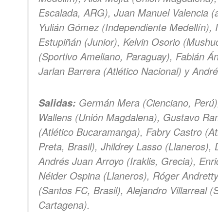
Escalada, ARG), Juan Manuel Valencia (ag
Yulián Gómez (Independiente Medellín),
Estupiñán (Junior), Kelvin Osorio (Mush
(Sportivo Ameliano, Paraguay), Fabián Áng
Jarlan Barrera (Atlético Nacional) y Andr
Germán Mera (Cienciano, Perú),
Salidas:
Wallens (Unión Magdalena), Gustavo Ramí
(Atlético Bucaramanga), Fabry Castro (A
Preta, Brasil), Jhildrey Lasso (Llaneros)
Andrés Juan Arroyo (Iraklis, Grecia), En
Néider Ospina (Llaneros), Róger Andretty 
(Santos FC, Brasil), Alejandro Villarreal 
Cartagena).