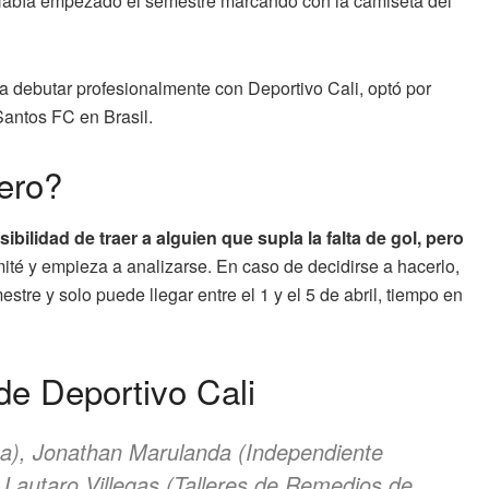
 Había empezado el semestre marcando con la camiseta del
 a debutar profesionalmente con Deportivo Cali, optó por
 Santos FC en Brasil.
tero?
ibilidad de traer a alguien que supla la falta de gol, pero
mité y empieza a analizarse. En caso de decidirse a hacerlo,
stre y solo puede llegar entre el 1 y el 5 de abril, tiempo en
de Deportivo Cali
ga), Jonathan Marulanda (Independiente
 Lautaro Villegas (Talleres de Remedios de