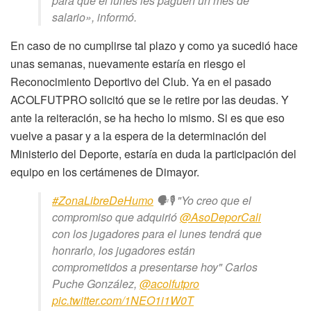
para que el lunes les paguen un mes de
salario», informó.
En caso de no cumplirse tal plazo y como ya sucedió hace
unas semanas, nuevamente estaría en riesgo el
Reconocimiento Deportivo del Club. Ya en el pasado
ACOLFUTPRO solicitó que se le retire por las deudas. Y
ante la reiteración, se ha hecho lo mismo. Si es que eso
vuelve a pasar y a la espera de la determinación del
Ministerio del Deporte, estaría en duda la participación del
equipo en los certámenes de Dimayor.
#ZonaLibreDeHumo
🗣️🎙️ "Yo creo que el
compromiso que adquirió
@AsoDeporCali
con los jugadores para el lunes tendrá que
honrarlo, los jugadores están
comprometidos a presentarse hoy" Carlos
Puche González,
@acolfutpro
pic.twitter.com/1NEO1i1W0T