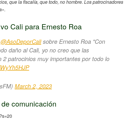
ios, que la fiscalía, que todo, no hombre. Los patrocinadores
a».
ivo Cali para Ernesto Roa
l
@AsoDeporCali
sobre Ernesto Roa "Con
do daño al Cali, yo no creo que las
 2 patrocinios muy importantes por todo lo
/XTWyYh5HJP
esFM)
March 2, 2023
s de comunicación
6?s=20