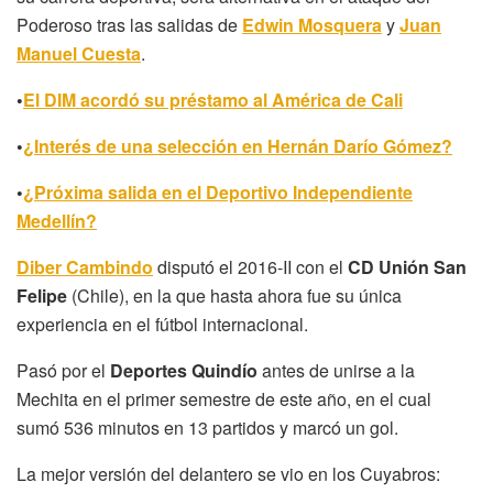
Poderoso tras las salidas de
Edwin Mosquera
y
Juan
Manuel Cuesta
.
•
El DIM acordó su préstamo al América de Cali
•
¿Interés de una selección en Hernán Darío Gómez?
•
¿Próxima salida en el Deportivo Independiente
Medellín?
Diber Cambindo
disputó el 2016-II con el
CD Unión San
Felipe
(Chile), en la que hasta ahora fue su única
experiencia en el fútbol internacional.
Pasó por el
Deportes Quindío
antes de unirse a la
Mechita en el primer semestre de este año, en el cual
sumó 536 minutos en 13 partidos y marcó un gol.
La mejor versión del delantero se vio en los Cuyabros: