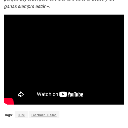
ganas siempre están».
Tags:
DIM
Germán Cano