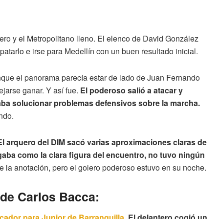
ro y el Metropolitano lleno. El elenco de David González
atarlo e irse para Medellín con un buen resultado inicial.
nque el panorama parecía estar de lado de Juan Fernando
ejarse ganar. Y así fue.
El poderoso salió a atacar y
aba solucionar problemas defensivos sobre la marcha.
ndo.
El arquero del DIM sacó varias aproximaciones claras de
legaba como la clara figura del encuentro, no tuvo ningún
 de la anotación, pero el golero poderoso estuvo en su noche.
 de Carlos Bacca:
cador para Junior de Barranquilla
. El delantero cogió un