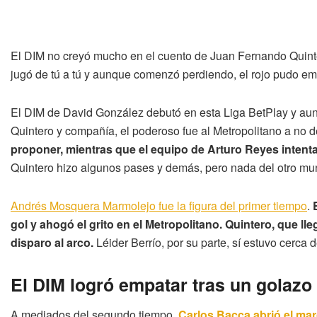
El DIM no creyó mucho en el cuento de Juan Fernando Quinte
jugó de tú a tú y aunque comenzó perdiendo, el rojo pudo emp
El DIM de David González debutó en esta Liga BetPlay y au
Quintero y compañía, el poderoso fue al Metropolitano a no d
proponer, mientras que el equipo de Arturo Reyes intent
Quintero hizo algunos pases y demás, pero nada del otro mu
Andrés Mosquera Marmolejo fue la figura del primer tiempo
.
gol y ahogó el grito en el Metropolitano. Quintero, que l
disparo al arco.
Léider Berrío, por su parte, sí estuvo cerca
El DIM logró empatar tras un golazo
A mediados del segundo tiempo,
Carlos Bacca abrió el mar