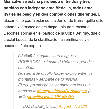
Monsalve se estaría perdiendo entre dos y tres
partidos con Independiente Medellín, todos ante
rivales de peso y en dos competiciones diferentes.
El
atacante no podrá estar contra Junior de Barranquilla este
sábado y tampoco estará disponible para recibir a
Deportes Tolima en el partido de la Copa BetPlay, duelo
crucial buscando la clasificación a semifinales y el
posterior título copero.
[🤍🔴🔵] Antioquia, tierra mágica y
PODEROSA, colmada de héroes y grandes
hazañas.
Nos llena de orgullo haber nacido entre tus
montañas y ser parte de tu historia.
El equipo más paisa, conmemora los 209
años de la
#IndependenciaDeAntioquia
🏳️
❤️💙
pic.twitter.com/rtMHuQx4Kk
— DIM (@DIM_Oficial)
August 11, 2022