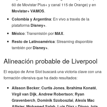
60 de Movistar Plus+ y canal 115 de Orange) y en
Movistar+ VAMOS
.
Colombia y Argentina
: En vivo a través de la
plataforma
Disney+
.
México
: Transmisión por
MAX
.
Resto de Latinoamérica
: Streaming disponible
también por
Disney+
.
Alineación probable de Liverpool
El equipo de Arne Slot buscará una victoria clave con una
formación ofensiva que ha dado resultados:
Alisson Becker
;
Curtis Jones
,
Ibrahima Konaté
,
Virgil van Dijk
,
Andrew Robertson
;
Ryan
Gravenberch
,
Dominik Szoboszlai
,
Alexis Mac
Allister
;
Mohamed Salah
,
Luis Díaz
y
Diogo Jota
.