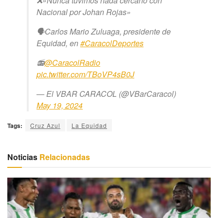
❌»Nunca tuvimos nada cercano con
Nacional por Johan Rojas»
🗣️Carlos Mario Zuluaga, presidente de
Equidad, en
#CaracolDeportes
📻
@CaracolRadio
pic.twitter.com/TBoVP4sB0J
— El VBAR CARACOL (@VBarCaracol)
May 19, 2024
Tags:
Cruz Azul
La Equidad
Noticias
Relacionadas