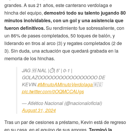
grandes. A sus 21 años, este canterano verdolaga e
hincha del equipo,
demostró todo su talento jugando 80
minutos inolvidables, con un gol y una asistencia que
fueron definitivos.
Su rendimiento fue sobresaliente, con
un 86% de pases completados, 50 toques de balón, y
liderando en tiros al arco (3) y regates completados (2 de
3). Sin duda, una actuación que quedará grabada en la
memoria de los hinchas.
JAG 🆚 NAL |⏱️| 5′ | 0-1 |
GOLAZOOOOOOOOOOOOOOOOO DE
KEVIN.
#MinutoAMinutoVerdolaga
🇳🇬
pic.twitter.com/0OQMCCAUgs
— Atlético Nacional (@nacionaloficial)
August 31, 2024
Tras un par de cesiones a préstamo, Kevin está de regreso
en su casa, en el equipo de sus amores.
Terminó la