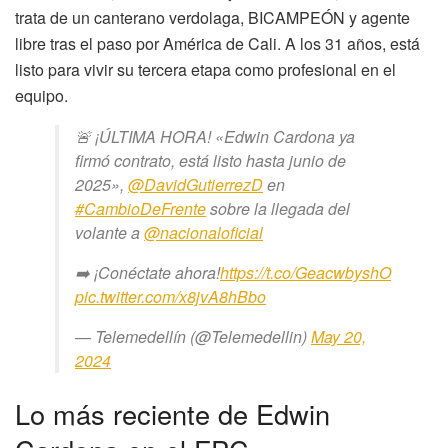
trata de un canterano verdolaga, BICAMPEÓN y agente
libre tras el paso por América de Cali. A los 31 años, está
listo para vivir su tercera etapa como profesional en el
equipo.
🚨 ¡ÚLTIMA HORA! «Edwin Cardona ya
firmó contrato, está listo hasta junio de
2025»,
@DavidGutierrezD
en
#CambioDeFrente
sobre la llegada del
volante a
@nacionaloficial
➡️ ¡Conéctate ahora!
https://t.co/GeacwbyshO
pic.twitter.com/x8jvA8hBbo
— Telemedellín (@Telemedellin)
May 20,
2024
Lo más reciente de Edwin