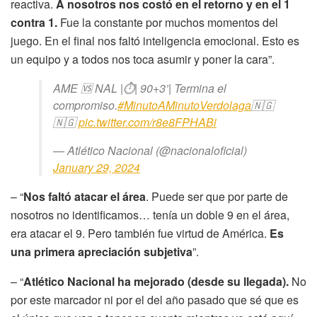
reactiva.
A nosotros nos costó en el retorno y en el 1
contra 1.
Fue la constante por muchos momentos del
juego. En el final nos faltó inteligencia emocional. Esto es
un equipo y a todos nos toca asumir y poner la cara”.
AME 🆚 NAL |⏱️| 90+3’| Termina el
compromiso.
#MinutoAMinutoVerdolaga
🇳🇬
🇳🇬
pic.twitter.com/r8e8FPHABi
— Atlético Nacional (@nacionaloficial)
January 29, 2024
– “
Nos faltó atacar el área
. Puede ser que por parte de
nosotros no identificamos… tenía un doble 9 en el área,
era atacar el 9. Pero también fue virtud de América.
Es
una primera apreciación subjetiva
”.
– “
Atlético Nacional ha mejorado (desde su llegada).
No
por este marcador ni por el del año pasado que sé que es