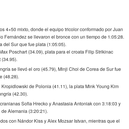
os 4×50 mixto, donde el equipo tricolor conformado por Juan
o Fernández se llevaron el bronce con un tiempo de 1:05:28.
 del Sur que fue plata (1:05:05).
ax Poschart (34.09), plata para el croata Filip Strikinac
 (34.95).
ría se llevó el oro (45.79), Minji Choi de Corea de Sur fue
e (48.28).
Kropidlowski de Polonia (41.11), la plata Mink Young Kim
ngría (42.30).
ucranianas Sofia Hrecko y Anastasia Antoniak con 3:18:03 y
 de Alemania (3:20:21).
dos con Nándor Kiss y Alex Mozsar Istvan, mientras que el