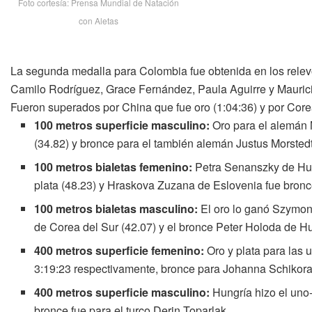
Foto cortesía: Prensa Mundial de Natación
con Aletas
La segunda medalla para Colombia fue obtenida en los relev
Camilo Rodríguez, Grace Fernández, Paula Aguirre y Maurici
Fueron superados por China que fue oro (1:04:36) y por Corea
100 metros superficie masculino:
Oro para el alemán M
(34.82) y bronce para el también alemán Justus Morstedt
100 metros bialetas femenino:
Petra Senanszky de Hung
plata (48.23) y Hraskova Zuzana de Eslovenia fue bronc
100 metros bialetas masculino:
El oro lo ganó Szymon 
de Corea del Sur (42.07) y el bronce Peter Holoda de Hu
400 metros superficie femenino:
Oro y plata para las 
3:19:23 respectivamente, bronce para Johanna Schikora
400 metros superficie masculino:
Hungría hizo el uno-
bronce fue para el turco Derin Toparlak.