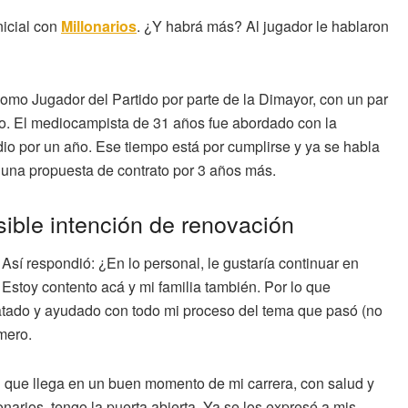
nicial con
Millonarios
. ¿Y habrá más? Al jugador le hablaron
omo Jugador del Partido por parte de la Dimayor, con un par
lico. El mediocampista de 31 años fue abordado con la
io por un año. Ese tiempo está por cumplirse y ya se habla
e una propuesta de contrato por 3 años más.
ible intención de renovación
. Así respondió: ¿En lo personal, le gustaría continuar en
. Estoy contento acá y mi familia también. Por lo que
tratado y ayudado con todo mi proceso del tema que pasó (no
imero.
n que llega en un buen momento de mi carrera, con salud y
narios, tengo la puerta abierta. Ya se los expresé a mis