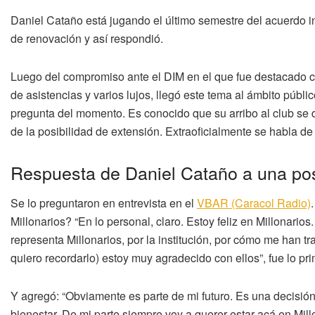
Daniel Cataño está jugando el último semestre del acuerdo i
de renovación y así respondió.
Luego del compromiso ante el DIM en el que fue destacado c
de asistencias y varios lujos, llegó este tema al ámbito púb
pregunta del momento. Es conocido que su arribo al club se d
de la posibilidad de extensión. Extraoficialmente se habla d
Respuesta de Daniel Cataño a una pos
Se lo preguntaron en entrevista en el
VBAR (Caracol Radio)
Millonarios? “En lo personal, claro. Estoy feliz en Millonarios
representa Millonarios, por la institución, por cómo me han 
quiero recordarlo) estoy muy agradecido con ellos”, fue lo pr
Y agregó: “Obviamente es parte de mi futuro. Es una decisió
bienestar. De mi parte siempre voy a querer estar acá en Millo