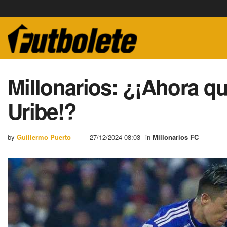
Millonarios: ¿¡Ahora q
Uribe!?
by
Guillermo Puerto
27/12/2024 08:03
in
Millonarios FC