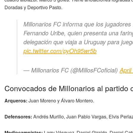
Doradas y Deportivo Pasto.
Millonarios FC informa que los jugadores 
Fernando Uribe, quien presenta una faring
delegación que viaja a Uruguay para j
pic.twitter.com/pyOh95wr5b
— Millonarios FC (@MillosFCoficial)
April
Convocados de Millonarios al partido 
Arqueros:
Juan Moreno y Álvaro Montero.
Defensores:
Andrés Murillo, Juan Pablo Vargas, Elvis Perlaz
Mediocampistas:
Larry Vásquez, Daniel Giraldo, Daniel Cat