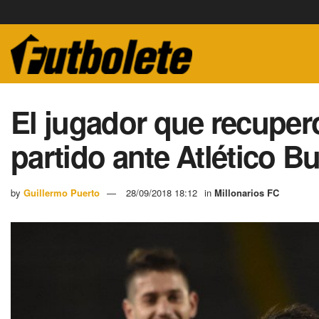
El jugador que recuperó
partido ante Atlético 
by
Guillermo Puerto
28/09/2018 18:12
in
Millonarios FC