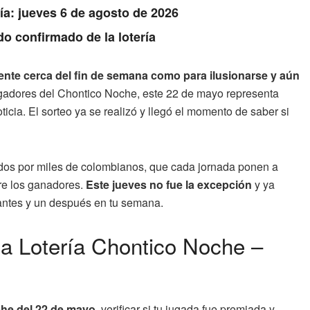
Día: jueves 6 de agosto de 2026
do confirmado de la lotería
mente cerca del fin de semana como para ilusionarse y aún
gadores del Chontico Noche, este 22 de mayo representa
cia. El sorteo ya se realizó y llegó el momento de saber si
dos por miles de colombianos, que cada jornada ponen a
re los ganadores.
Este jueves no fue la excepción
y ya
 antes y un después en tu semana.
 la Lotería Chontico Noche –
he del 22 de mayo
, verificar si tu jugada fue premiada y