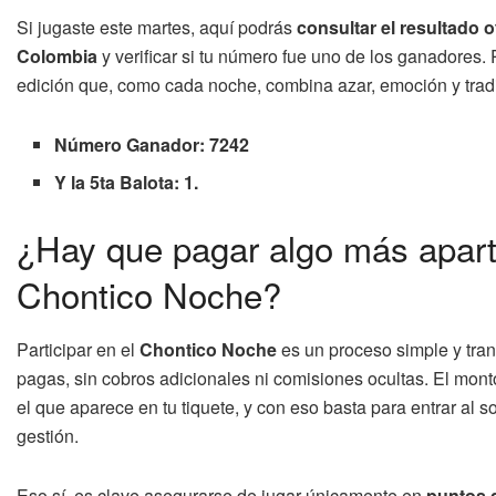
Si jugaste este martes, aquí podrás
consultar el resultado 
Colombia
y verificar si tu número fue uno de los ganadores.
edición que, como cada noche, combina azar, emoción y trad
Número Ganador: 7242
Y la 5ta Balota: 1.
¿Hay que pagar algo más aparte
Chontico Noche?
Participar en el
Chontico Noche
es un proceso simple y tran
pagas, sin cobros adicionales ni comisiones ocultas. El mont
el que aparece en tu tiquete, y con eso basta para entrar al s
gestión.
Eso sí, es clave asegurarse de jugar únicamente en
puntos d