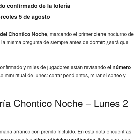
do confirmado de la lotería
rcoles 5 de agosto
l del Chontico Noche
, marcando el primer cierre nocturno de
la misma pregunta de siempre antes de dormir: ¿será que
onfirmado y miles de jugadores están revisando el
número
ini ritual de lunes: cerrar pendientes, mirar el sorteo y
ería Chontico Noche – Lunes 2
semana arrancó con premio incluido. En esta nota encuentras
 marzo
, con las
cifras oficiales verificadas
, listas para que