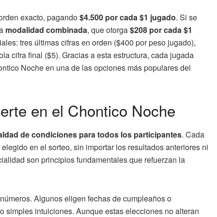
el orden exacto, pagando
$4.500 por cada $1 jugado
. Si se
la
modalidad combinada
, que otorga
$208 por cada $1
les: tres últimas cifras en orden ($400 por peso jugado),
ola cifra final ($5). Gracias a esta estructura, cada jugada
hontico Noche en una de las opciones más populares del
uerte en el Chontico Noche
ldad de condiciones para todos los participantes
. Cada
legido en el sorteo, sin importar los resultados anteriores ni
ialidad son principios fundamentales que refuerzan la
s números. Algunos eligen fechas de cumpleaños o
 o simples intuiciones. Aunque estas elecciones no alteran