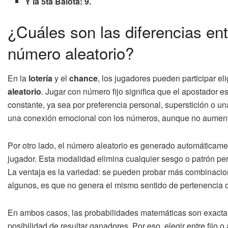
Y la 5ta Balota: 9.
¿Cuáles son las diferencias ent
número aleatorio?
En la
lotería
y el
chance
, los jugadores pueden participar e
aleatorio
. Jugar con número fijo significa que el apostador
constante, ya sea por preferencia personal, superstición o un
una conexión emocional con los números, aunque no aumenta
Por otro lado, el número aleatorio es generado automáticame
jugador. Esta modalidad elimina cualquier sesgo o patrón per
La ventaja es la variedad: se pueden probar más combinacione
algunos, es que no genera el mismo sentido de pertenencia o
En ambos casos, las probabilidades matemáticas son exacta
posibilidad de resultar ganadores. Por eso, elegir entre fijo 