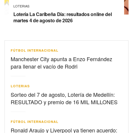
LOTERIAS
Lotería La Caribeña Día: resultados online del
martes 4 de agosto de 2026
FÚTBOL INTERNACIONAL
Manchester City apunta a Enzo Fernández
para llenar el vacío de Rodri
LOTERIAS
Sorteo del 7 de agosto, Lotería de Medellín:
RESULTADO y premio de 16 MIL MILLONES
FÚTBOL INTERNACIONAL
Ronald Araujo y Liverpool ya tienen acuerdo: