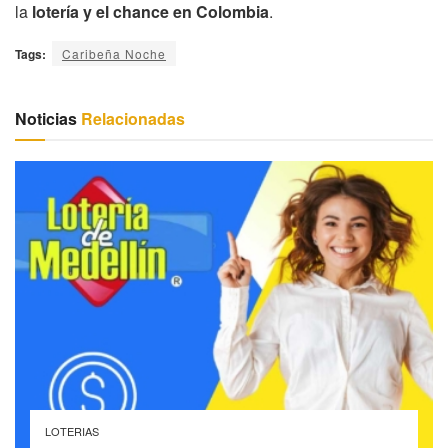
la
lotería y el chance en Colombia
.
Tags:
Caribeña Noche
Noticias
Relacionadas
LOTERIAS