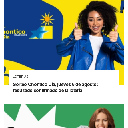
LOTERIAS
Sorteo Chontico Día, jueves 6 de agosto:
resultado confirmado de la lotería