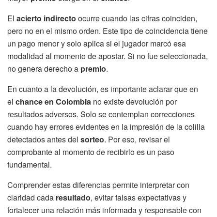
El
acierto indirecto
ocurre cuando las cifras coinciden,
pero no en el mismo orden. Este tipo de coincidencia tiene
un pago menor y solo aplica si el jugador marcó esa
modalidad al momento de apostar. Si no fue seleccionada,
no genera derecho a
premio
.
En cuanto a la devolución, es importante aclarar que en
el
chance en Colombia
no existe devolución por
resultados adversos. Solo se contemplan correcciones
cuando hay errores evidentes en la impresión de la colilla
detectados antes del
sorteo
. Por eso, revisar el
comprobante al momento de recibirlo es un paso
fundamental.
Comprender estas diferencias permite interpretar con
claridad cada
resultado
, evitar falsas expectativas y
fortalecer una relación más informada y responsable con