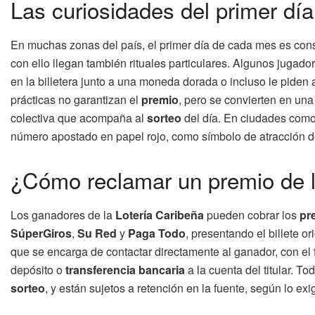
Las curiosidades del primer dí
En muchas zonas del país, el primer día de cada mes es co
con ello llegan también rituales particulares. Algunos jugador
en la billetera junto a una moneda dorada o incluso le piden
prácticas no garantizan el
premio
, pero se convierten en un
colectiva que acompaña al
sorteo
del día. En ciudades como 
número apostado en papel rojo, como símbolo de atracción de
¿Cómo reclamar un premio de l
Los ganadores de la
Lotería Caribeña
pueden cobrar los
pr
SúperGiros
,
Su Red
y
Paga Todo
, presentando el billete o
que se encarga de contactar directamente al ganador, con el fi
depósito o
transferencia bancaria
a la cuenta del titular. To
sorteo
, y están sujetos a retención en la fuente, según lo exi