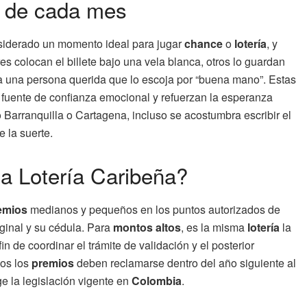
a de cada mes
nsiderado un momento ideal para jugar
chance
o
lotería
, y
es colocan el billete bajo una vela blanca, otros lo guardan
 a una persona querida que lo escoja por “buena mano”. Estas
a fuente de confianza emocional y refuerzan la esperanza
Barranquilla o Cartagena, incluso se acostumbra escribir el
 la suerte.
a Lotería Caribeña?
emios
medianos y pequeños en los puntos autorizados de
riginal y su cédula. Para
montos altos
, es la misma
lotería
la
n de coordinar el trámite de validación y el posterior
dos los
premios
deben reclamarse dentro del año siguiente al
ge la legislación vigente en
Colombia
.