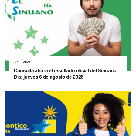
LOTERIAS
Consulta ahora el resultado oficial del Sinuano
Día: jueves 6 de agosto de 2026