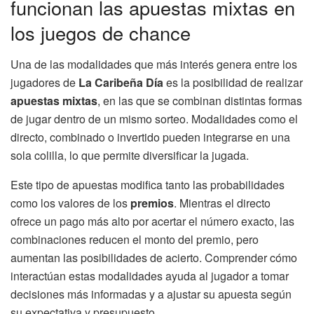
funcionan las apuestas mixtas en
los juegos de chance
Una de las modalidades que más interés genera entre los
jugadores de
La Caribeña Día
es la posibilidad de realizar
apuestas mixtas
, en las que se combinan distintas formas
de jugar dentro de un mismo sorteo. Modalidades como el
directo, combinado o invertido pueden integrarse en una
sola colilla, lo que permite diversificar la jugada.
Este tipo de apuestas modifica tanto las probabilidades
como los valores de los
premios
. Mientras el directo
ofrece un pago más alto por acertar el número exacto, las
combinaciones reducen el monto del premio, pero
aumentan las posibilidades de acierto. Comprender cómo
interactúan estas modalidades ayuda al jugador a tomar
decisiones más informadas y a ajustar su apuesta según
su expectativa y presupuesto.