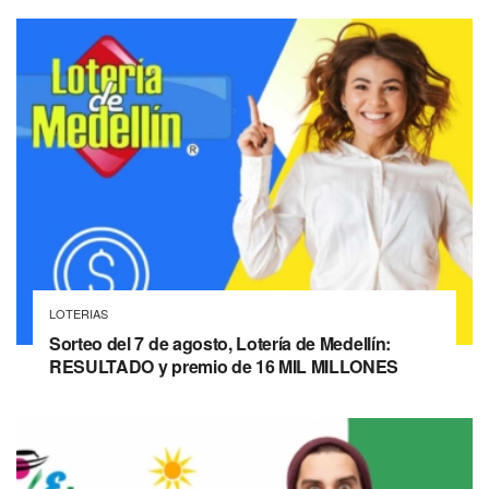
LOTERIAS
Sorteo del 7 de agosto, Lotería de Medellín:
RESULTADO y premio de 16 MIL MILLONES