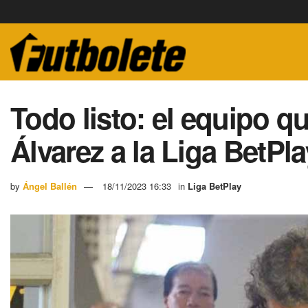
Todo listo: el equipo q
Álvarez a la Liga BetPla
by
Ángel Ballén
18/11/2023 16:33
in
Liga BetPlay