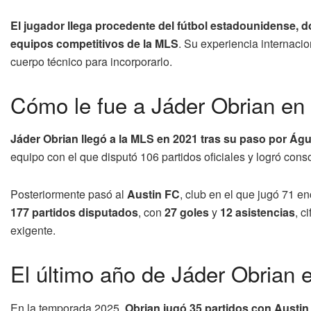
El jugador llega procedente del fútbol estadounidense, 
equipos competitivos de la MLS
. Su experiencia internacio
cuerpo técnico para incorporarlo.
Cómo le fue a Jáder Obrian en
Jáder Obrian llegó a la MLS en 2021 tras su paso por Ág
equipo con el que disputó 106 partidos oficiales y logró cons
Posteriormente pasó al
Austin FC
, club en el que jugó 71 e
177 partidos disputados
, con
27 goles
y
12 asistencias
, c
exigente.
El último año de Jáder Obrian 
En la temporada 2025,
Obrian jugó 35 partidos con Austin 