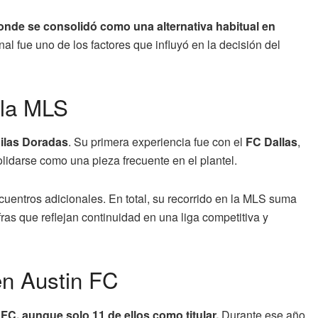
donde se consolidó como una alternativa habitual en
nal fue uno de los factores que influyó en la decisión del
 la MLS
uilas Doradas
. Su primera experiencia fue con el
FC Dallas
,
olidarse como una pieza frecuente en el plantel.
ncuentros adicionales. En total, su recorrido en la MLS suma
ifras que reflejan continuidad en una liga competitiva y
en Austin FC
FC, aunque solo 11 de ellos como titular.
Durante ese año