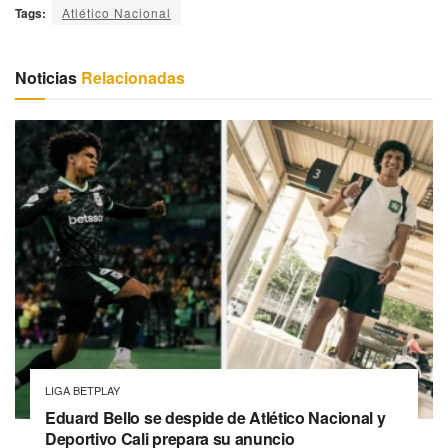
Tags:
Atlético Nacional
Noticias
Relacionadas
LIGA BETPLAY
Eduard Bello se despide de Atlético Nacional y
Deportivo Cali prepara su anuncio