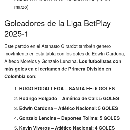
marzo).
Goleadores de la Liga BetPlay
2025-1
Este partido en el Atanasio Girardot también generó
movimiento en esta tabla con los goles de Edwin Cardona,
Alfredo Morelos y Gonzalo Lencina.
Los futbolistas con
más goles en el certamen de Primera División en
Colombia son:
HUGO RODALLEGA – SANTA FE: 6 GOLES
Rodrigo Holgado – América de Cali: 5 GOLES
Edwin Cardona – Atlético Nacional: 5 GOLES
Gonzalo Lencina – Deportes Tolima: 5 GOLES
Kevin Viveros – Atlético Nacional: 4 GOLES