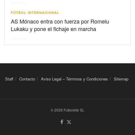
FÚTBOL INTERNACIONAL
AS Mónaco entra con fuerza por Romelu
Lukaku y pone el fichaje en marcha
Staff
Contacto
Aviso Legal – Términos y Condiciones
Sitemap
© 2026 Futbolete SL