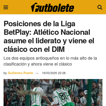
Posiciones de la Liga
BetPlay: Atlético Nacional
asume el liderato y viene el
clásico con el DIM
Los dos equipos antioqueños en lo más alto de la
clasificación y ahora viene el clásico
by
Guillermo Puerto
19/03/2025 22:28