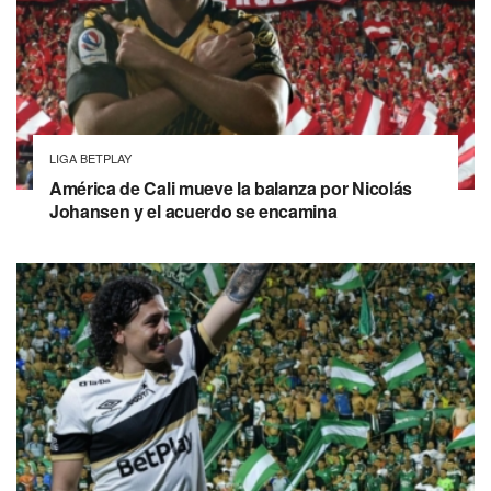
LIGA BETPLAY
América de Cali mueve la balanza por Nicolás
Johansen y el acuerdo se encamina