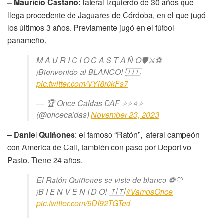
– Mauricio Castaño:
lateral izquierdo de 30 años que
llega procedente de Jaguares de Córdoba, en el que jugó
los últimos 3 años. Previamente jugó en el fútbol
panameño.
M A U R I C I O C A S T A Ñ O🛡️⚔️⚽
¡Bienvenido al BLANCO! 🇮🇹
pic.twitter.com/VYi8r0kFs7
— 🏆 Once Caldas DAF ⭐️⭐️⭐️⭐️
(@oncecaldas)
November 23, 2023
– Daniel Quiñones
: el famoso “Ratón”, lateral campeón
con América de Cali, también con paso por Deportivo
Pasto. Tiene 24 años.
El Ratón Quiñones se viste de blanco ⚽🤍
¡B I E N V E N I D O! 🇮🇹
#VamosOnce
pic.twitter.com/9DI92TGTed