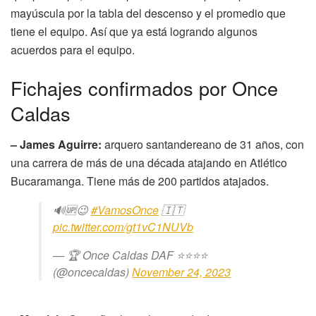
mayúscula por la tabla del descenso y el promedio que
tiene el equipo. Así que ya está logrando algunos
acuerdos para el equipo.
Fichajes confirmados por Once
Caldas
– James Aguirre:
arquero santandereano de 31 años, con
una carrera de más de una década atajando en Atlético
Bucaramanga. Tiene más de 200 partidos atajados.
🔊🆙😉
#VamosOnce
🇮🇹
pic.twitter.com/gt1vC1NUVb
— 🏆 Once Caldas DAF ⭐️⭐️⭐️⭐️
(@oncecaldas)
November 24, 2023