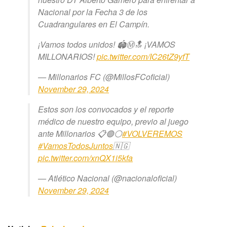
Nacional por la Fecha 3 de los
Cuadrangulares en El Campín.
¡Vamos todos unidos! 🏟️Ⓜ️🔝 ¡VAMOS
MILLONARIOS!
pic.twitter.com/IC26tZ9yfT
— Millonarios FC (@MillosFCoficial)
November 29, 2024
Estos son los convocados y el reporte
médico de nuestro equipo, previo al juego
ante Millonarios 📋🟢⚪️
#VOLVEREMOS
#VamosTodosJuntos
🇳🇬
pic.twitter.com/xnQX1i5kfa
— Atlético Nacional (@nacionaloficial)
November 29, 2024