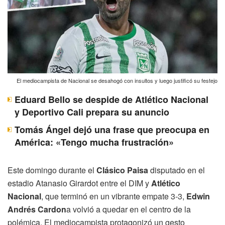
El mediocampista de Nacional se desahogó con insultos y luego justificó su festejo
Eduard Bello se despide de Atlético Nacional
y Deportivo Cali prepara su anuncio
Tomás Ángel dejó una frase que preocupa en
América: «Tengo mucha frustración»
Este domingo durante el
Clásico Paisa
disputado en el
estadio Atanasio Girardot entre el DIM y
Atlético
Nacional
, que terminó en un vibrante empate 3-3,
Edwin
Andrés Cardon
a volvió a quedar en el centro de la
polémica. El mediocampista protagonizó un gesto