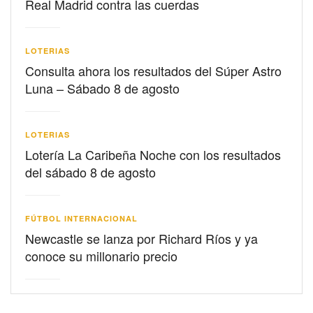
Real Madrid contra las cuerdas
LOTERIAS
Consulta ahora los resultados del Súper Astro
Luna – Sábado 8 de agosto
LOTERIAS
Lotería La Caribeña Noche con los resultados
del sábado 8 de agosto
FÚTBOL INTERNACIONAL
Newcastle se lanza por Richard Ríos y ya
conoce su millonario precio