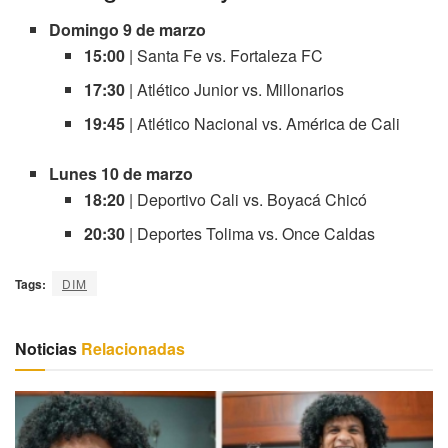
Domingo 9 de marzo
15:00
| Santa Fe vs. Fortaleza FC
17:30
| Atlético Junior vs. Millonarios
19:45
| Atlético Nacional vs. América de Cali
Lunes 10 de marzo
18:20
| Deportivo Cali vs. Boyacá Chicó
20:30
| Deportes Tolima vs. Once Caldas
Tags:
DIM
Noticias
Relacionadas