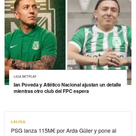
LIGA BETPLAY
Ian Poveda y Atlético Nacional ajustan un detalle
mientras otro club del FPC espera
LALIGA
PSG lanza 115M€ por Arda Güler y pone al