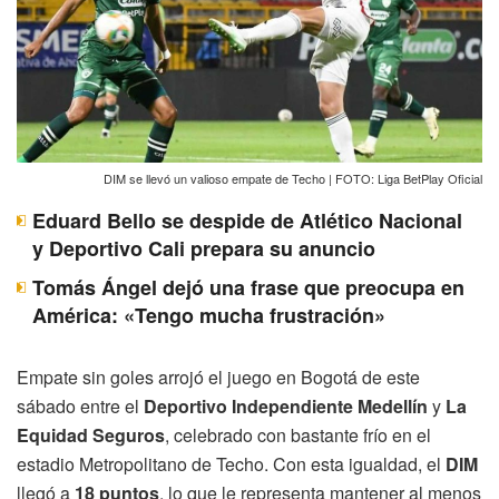
DIM se llevó un valioso empate de Techo | FOTO: Liga BetPlay Oficial
Eduard Bello se despide de Atlético Nacional
y Deportivo Cali prepara su anuncio
Tomás Ángel dejó una frase que preocupa en
América: «Tengo mucha frustración»
Empate sin goles arrojó el juego en Bogotá de este
sábado entre el
Deportivo Independiente Medellín
y
La
Equidad Seguros
, celebrado con bastante frío en el
estadio Metropolitano de Techo. Con esta igualdad, el
DIM
llegó a
18 puntos
, lo que le representa mantener al menos