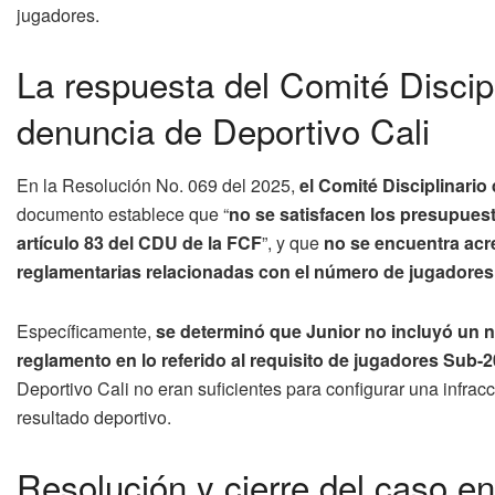
jugadores.
La respuesta del Comité Discipl
denuncia de Deportivo Cali
En la Resolución No. 069 del 2025,
el Comité Disciplinario
documento establece que “
no se satisfacen los presupuestos
artículo 83 del CDU de la FCF
”, y que
no se encuentra acr
reglamentarias relacionadas con el número de jugadores 
Específicamente,
se determinó que Junior no incluyó un n
reglamento en lo referido al requisito de jugadores Sub-2
Deportivo Cali no eran suficientes para configurar una infrac
resultado deportivo.
Resolución y cierre del caso en