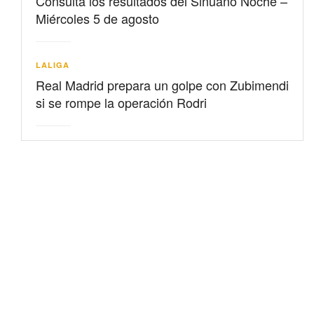
Consulta los resultados del Sinuano Noche –
Miércoles 5 de agosto
LALIGA
Real Madrid prepara un golpe con Zubimendi
si se rompe la operación Rodri