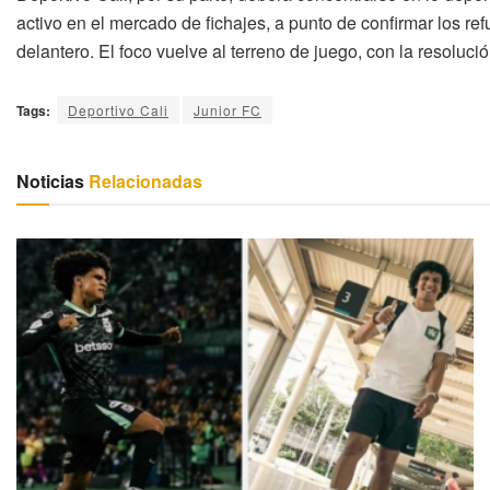
activo en el mercado de fichajes, a punto de confirmar los re
delantero. El foco vuelve al terreno de juego, con la resoluci
Tags:
Deportivo Cali
Junior FC
Noticias
Relacionadas