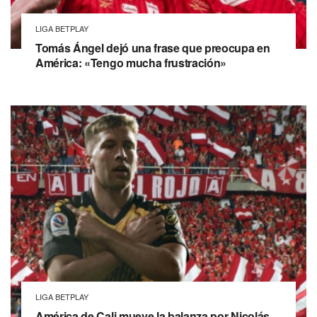
LIGA BETPLAY
Tomás Ángel dejó una frase que preocupa en
América: «Tengo mucha frustración»
LIGA BETPLAY
América de Cali mueve la balanza por Nicolás