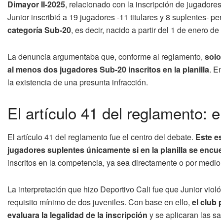
Dimayor II-2025
, relacionado con la inscripción de jugadores 
Junior inscribió a 19 jugadores -11 titulares y 8 suplentes- p
categoría Sub-20
, es decir, nacido a partir del 1 de enero de
La denuncia argumentaba que, conforme al reglamento,
solo
al menos dos jugadores Sub-20 inscritos en la planilla
. E
la existencia de una presunta infracción.
El artículo 41 del reglamento: e
El artículo 41 del reglamento fue el centro del debate.
Este e
jugadores suplentes únicamente si en la planilla se encu
inscritos en la competencia, ya sea directamente o por medi
La interpretación que hizo Deportivo Cali fue que Junior violó 
requisito mínimo de dos juveniles. Con base en ello,
el club 
evaluara la legalidad de la inscripción
y se aplicaran las s