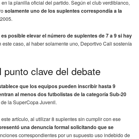
en la planilla oficial del partido. Según el club verdiblanco,
ero
solamente uno de los suplentes correspondía a la
 2005.
 es posible elevar el número de suplentes de 7 a 9 si hay
n este caso, al haber solamente uno, Deportivo Cali sostenía
l punto clave del debate
stablece que los equipos pueden inscribir hasta 9
entran al menos dos futbolistas de la categoría Sub-20
o de la SuperCopa Juvenil.
este artículo, al utilizar 8 suplentes sin cumplir con ese
presentó una denuncia formal solicitando que se
anciones correspondientes por un supuesto uso indebido de