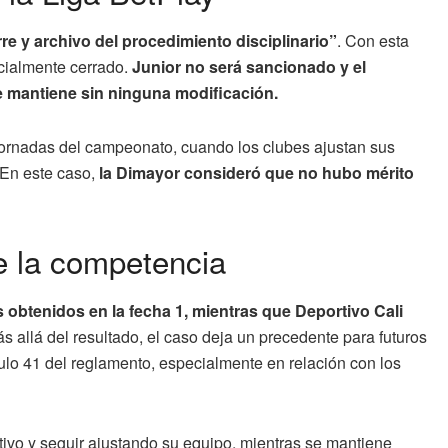
rre y archivo del procedimiento disciplinario”
. Con esta
icialmente cerrado.
Junior no será sancionado y el
 se mantiene sin ninguna modificación.
jornadas del campeonato, cuando los clubes ajustan sus
 En este caso,
la Dimayor consideró que no hubo mérito
ue la competencia
 obtenidos en la fecha 1, mientras que Deportivo Cali
ás allá del resultado, el caso deja un precedente para futuros
culo 41 del reglamento, especialmente en relación con los
rtivo y seguir ajustando su equipo, mientras se mantiene