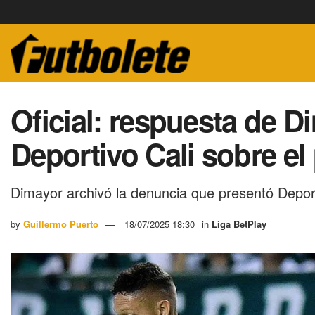
Oficial: respuesta de D
Deportivo Cali sobre el
Dimayor archivó la denuncia que presentó Deporti
by
Guillermo Puerto
18/07/2025 18:30
in
Liga BetPlay