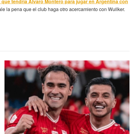
n que tendría Álvaro Montero para jugar en Argentina con
le la pena que el club haga otro acercamiento con Wuilker.