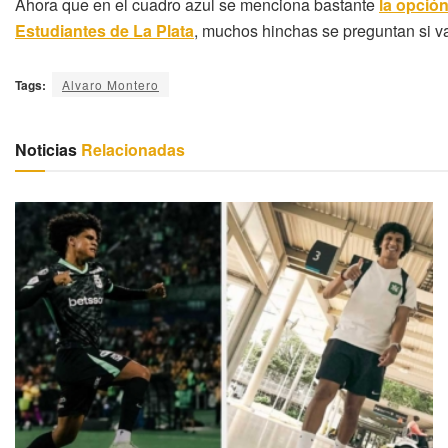
Ahora que en el cuadro azul se menciona bastante
la opció
Estudiantes de La Plata
, muchos hinchas se preguntan si va
Tags:
Alvaro Montero
Noticias
Relacionadas