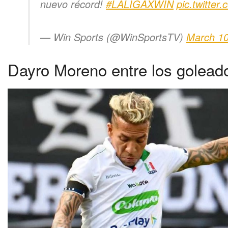
nuevo récord!
#LALIGAXWIN
pic.twitter
— Win Sports (@WinSportsTV)
March 10
Dayro Moreno entre los goleado