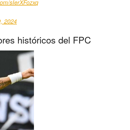
.com/sIerXFozxq
, 2024
res históricos del FPC