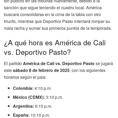
sin público en las tribunas nuevamente, debido a la
sanción que sigue teniendo el cuadro local. América
buscará consolidarse en la cima de la tabla con otro
triunfo, mientras que Deportivo Pasto intentará romper su
mala racha y sumar sus primeros puntos de la temporada.
¿A qué hora es América de Cali
vs. Deportivo Pasto?
El partido
América de Cali vs. Deportivo Pasto
se jugará
este
sábado 8 de febrero de 2025
, con los siguientes
horarios según el país:
Colombia:
4:10 p.m.
México (CDMX):
3:10 p.m.
Argentina:
6:10 p.m.
España:
10:10 p.m.