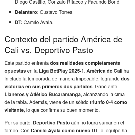
Diego Castillo, Gonzalo Ritacco y Facundo Boné.
Delantero:
Gustavo Torres.
DT:
Camilo Ayala.
Contexto del partido América de
Cali vs. Deportivo Pasto
Este partido enfrenta
dos realidades completamente
opuestas
en la
Liga BetPlay 2025-1
.
América de Cali
ha
iniciado la temporada de manera impecable, logrando
dos
victorias en sus primeros dos partidos
. Ganó ante
Llaneros y Atlético Bucaramanga
, alcanzando la cima
de la tabla. Además, viene de un sólido
triunfo 0-4 como
visitante
, lo que confirma su buen momento.
Por su parte,
Deportivo Pasto
aún no logra sumar en el
torneo. Con
Camilo Ayala como nuevo DT
, el equipo ha