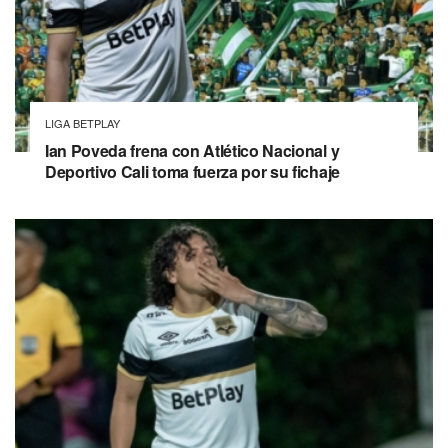
LIGA BETPLAY
Ian Poveda frena con Atlético Nacional y
Deportivo Cali toma fuerza por su fichaje