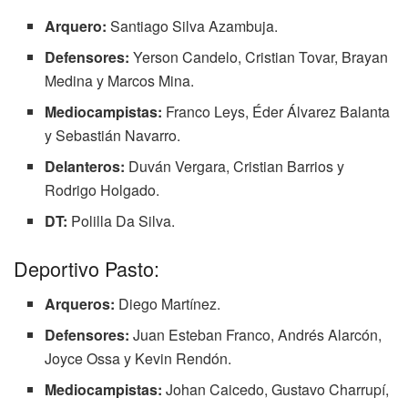
Arquero:
Santiago Silva Azambuja.
Defensores:
Yerson Candelo, Cristian Tovar, Brayan
Medina y Marcos Mina.
Mediocampistas:
Franco Leys, Éder Álvarez Balanta
y Sebastián Navarro.
Delanteros:
Duván Vergara, Cristian Barrios y
Rodrigo Holgado.
DT:
Polilla Da Silva.
Deportivo Pasto:
Arqueros:
Diego Martínez.
Defensores:
Juan Esteban Franco, Andrés Alarcón,
Joyce Ossa y Kevin Rendón.
Mediocampistas:
Johan Caicedo, Gustavo Charrupí,