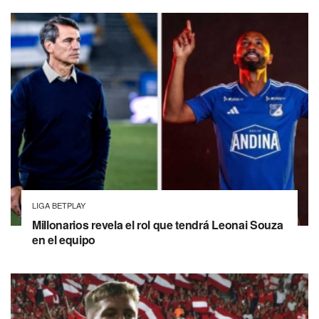
LIGA BETPLAY
Millonarios revela el rol que tendrá Leonai Souza
en el equipo