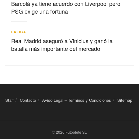
Barcolá ya tiene acuerdo con Liverpool pero
PSG exige una fortuna
LALIGA
Real Madrid aseguró a Vinicius y ganó la
batalla más importante del mercado
Staff
Contacto
Aviso Legal – Términos y Condiciones
Sitemap
© 2026 Futbolete SL