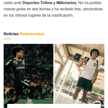
caído ante
Deportes Tolima y Millonarios
. No ha podido
marcar goles en dos fechas y ha recibido tres, ubicándose
en los últimos lugares de la clasificación.
Noticias
Relacionadas