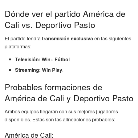
Dónde ver el partido América de
Cali vs. Deportivo Pasto
El partido tendrá
transmisión exclusiva
en las siguientes
plataformas:
Televisión:
Win+ Fútbol
.
Streaming:
Win Play
.
Probables formaciones de
América de Cali y Deportivo Pasto
Ambos equipos llegarán con sus mejores jugadores
disponibles. Estas son las alineaciones probables:
América de Cali: