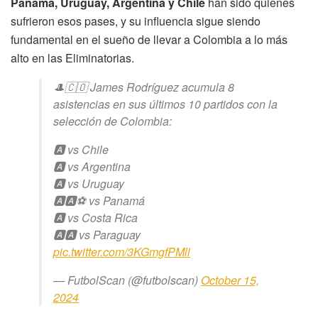
Panamá, Uruguay, Argentina y Chile
han sido quienes
sufrieron esos pases, y su influencia sigue siendo
fundamental en el sueño de llevar a Colombia a lo más
alto en las Eliminatorias.
🎩🇨🇴 James Rodríguez acumula 8
asistencias en sus últimos 10 partidos con la
selección de Colombia:
🅰️ vs Chile
🅰️ vs Argentina
🅰️ vs Uruguay
🅰️🅰️⚽️ vs Panamá
🅰️ vs Costa Rica
🅰️🅰️ vs Paraguay
pic.twitter.com/3KGmgfPMll
— FutbolScan (@futbolscan)
October 15,
2024