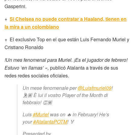
Gasperini.
+
Si Chelsea no puede contratar a Haaland, tienen en
la mira a un colombiano
+ El exclusivo Top en el que están Luis Fernando Muriel y
Cristiano Ronaldo
!Un mes fenomenal para Muriel. ¡Es el jugador de febrero!
Estuvo ‘en llamas’ «,
publicó Atalanta a través de sus
redes redes sociales oficiales.
Un mese fenomenale per
@Luisfmuriel09
!
🕺🏽 È lui il vostro Player of the Month di
febbraio! 👏🏽
Luis
#Muriel
was on 🔥 in February! He’s
your
#AtalantaPOTM
! 🏅
Presented by