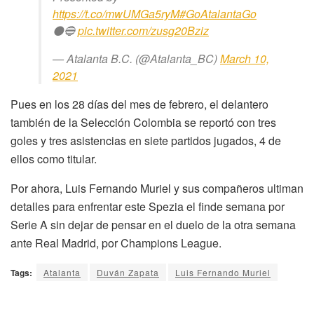
https://t.co/mwUMGa5ryM
#GoAtalantaGo
⚫️🔵
pic.twitter.com/zusg20Bziz
— Atalanta B.C. (@Atalanta_BC)
March 10,
2021
Pues en los 28 días del mes de febrero, el delantero
también de la Selección Colombia se reportó con tres
goles y tres asistencias en siete partidos jugados, 4 de
ellos como titular.
Por ahora, Luis Fernando Muriel y sus compañeros ultiman
detalles para enfrentar este Spezia el finde semana por
Serie A sin dejar de pensar en el duelo de la otra semana
ante Real Madrid, por Champions League.
Tags:
Atalanta
Duván Zapata
Luis Fernando Muriel