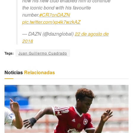
how his new club enabled him to continue
the iconic bond with his favourite
number.
#CR7onDAZN
pic.twitter.com/xp4k7wzkAZ
— DAZN (@daznglobal)
22 de agosto de
2018
Tags:
Juan Guillermo Cuadrado
Noticias
Relacionadas