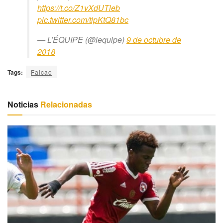
https://t.co/Z1vXdUTleb
pic.twitter.com/tipKtQ81bc
— L’ÉQUIPE (@lequipe)
9 de octubre de
2018
Tags:
Falcao
Noticias
Relacionadas