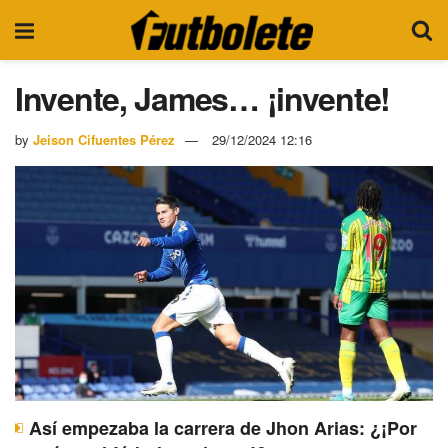
Invente, James… ¡invente!
by
Jeison Cifuentes Pérez
29/12/2024 12:16
Así empezaba la carrera de Jhon Arias: ¿¡Por