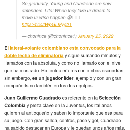
So gradually, Young and Cuadrado are now
defenders. Life! When they take ur dream to
make ur wish happen 😪🤦🏻‍♂️
https://t.co/lWpGLMyg21
— chonince (@chonince1)
January 25, 2022
E
l lateral-volante colombiano esta convocado para la
doble fecha de eliminatoria
y sigue sumando minutos y
llamados con la absoluta, y como no llamarlo con el nivel
que ha mostrado. Ha tenido errores con ambas escuadras,
sin embargo,
es un jugador líder
, ejemplo y con un gran
compañerismo también en los dos equipos.
Juan Guillermo Cuadrado
es referente en la
Selección
Colombia
y pieza clave en la Juventus, los italianos
quieren al antioqueño y saben lo importante que esa para
su juego. Con gran salida, centros, pase y gol, Cuadrado
ha sabido destacar en Europa y le quedan unos años más.