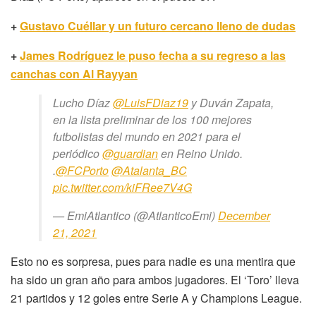
+
Gustavo Cuéllar y un futuro cercano lleno de dudas
+
James Rodríguez le puso fecha a su regreso a las
canchas con Al Rayyan
Lucho Díaz
@LuisFDiaz19
y Duván Zapata,
en la lista preliminar de los 100 mejores
futbolistas del mundo en 2021 para el
periódico
@guardian
en Reino Unido.
.
@FCPorto
@Atalanta_BC
pic.twitter.com/kiFRee7V4G
— EmiAtlantico (@AtlanticoEmi)
December
21, 2021
Esto no es sorpresa, pues para nadie es una mentira que
ha sido un gran año para ambos jugadores. El ‘Toro’ lleva
21 partidos y 12 goles entre Serie A y Champions League.