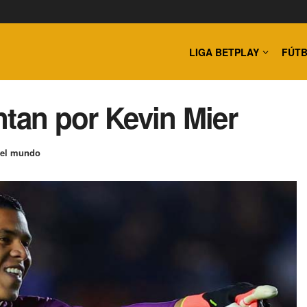
LIGA BETPLAY
FÚTB
ntan por Kevin Mier
 el mundo