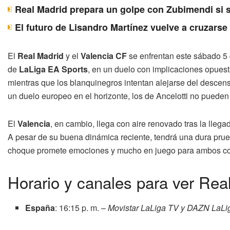
Real Madrid prepara un golpe con Zubimendi si 
El futuro de Lisandro Martínez vuelve a cruzarse
El
Real Madrid
y el
Valencia CF
se enfrentan este sábado 5 
de
LaLiga EA Sports
, en un duelo con implicaciones opuesta
mientras que los blanquinegros intentan alejarse del descenso
un duelo europeo en el horizonte, los de Ancelotti no pueden pe
El
Valencia
, en cambio, llega con aire renovado tras la llega
A pesar de su buena dinámica reciente, tendrá una dura pru
choque promete emociones y mucho en juego para ambos co
Horario y canales para ver Rea
España
: 16:15 p. m. –
Movistar LaLiga TV y DAZN LaLi