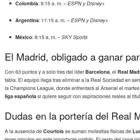
Colombia
: 9:15 a. m. –
ESPN y Disney+
Argentina
: 11:15 a. m. –
ESPN y Disney+
México
: 8:15 a. m. –
SKY Sports
El Madrid, obligado a ganar par
Con 63 puntos y a solo tres del líder
Barcelona
, el
Real Mad
tabla. El equipo llega tras eliminar a la Real Sociedad en s
la Champions League, donde enfrentará al Arsenal el martes
liga española
si quiere seguir con aspiraciones reales al títul
Dudas en la portería del Real 
A la ausencia de
Courtois
se suman molestias físicas de
Lu
tener minutos en este importante partido. El resto del once i