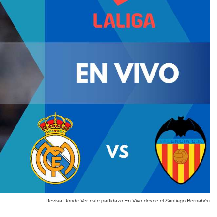
Revisa Dónde Ver este partidazo En Vivo desde el Santiago Bernabéu