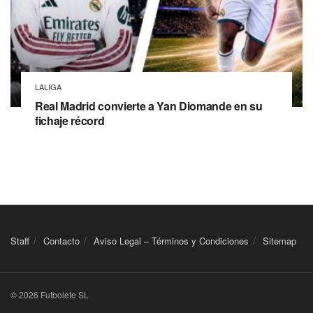
LALIGA
Real Madrid convierte a Yan Diomande en su
fichaje récord
Staff
Contacto
Aviso Legal – Términos y Condiciones
Sitemap
© 2026 Futbolete SL