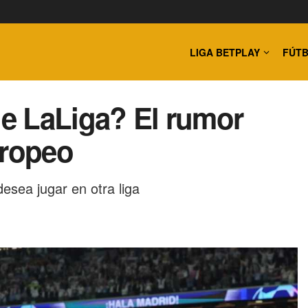
LIGA BETPLAY
FÚTB
de LaLiga? El rumor
uropeo
esea jugar en otra liga