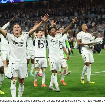
eal Madrid no afloja en su conflicto con La Liga por tema arbitral | FOTO: Real Madrid CF