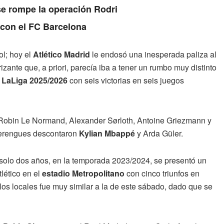
se rompe la operación Rodri
 con el FC Barcelona
l; hoy el
Atlético Madrid
le endosó una inesperada paliza al
rizante que, a priori, parecía iba a tener un rumbo muy distinto
LaLiga 2025/2026
con seis victorias en seis juegos
 Robin Le Normand, Alexander Sørloth, Antoine Griezmann y
Merengues descontaron
Kylian Mbappé
y Arda Güler.
 solo dos años, en la temporada 2023/2024, se presentó un
tlético en el
estadio Metropolitano
con cinco triunfos en
los locales fue muy similar a la de este sábado, dado que se