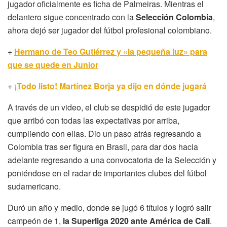
jugador oficialmente es ficha de Palmeiras. Mientras el
delantero sigue concentrado con la
Selección Colombia
,
ahora dejó ser jugador del fútbol profesional colombiano.
+
Hermano de Teo Gutiérrez y «la pequeña luz» para
que se quede en Junior
+
¡Todo listo! Martínez Borja ya dijo en dónde jugará
A través de un video, el club se despidió de este jugador
que arribó con todas las expectativas por arriba,
cumpliendo con ellas. Dio un paso atrás regresando a
Colombia tras ser figura en Brasil, para dar dos hacia
adelante regresando a una convocatoria de la Selección y
poniéndose en el radar de importantes clubes del fútbol
sudamericano.
Duró un año y medio, donde se jugó 6 títulos y logró salir
campeón de 1,
la Superliga 2020 ante América de Cali
.