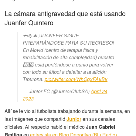
La cámara antigravedad que está usando
Juanfer Quintero
🦈💪🔥 ¡JUANFER SIGUE
PREPARÁNDOSE PARA SU REGRESO!
En Movid (centro de terapia física y
rehabilitación de alta complejidad) nuestro
1️⃣0️⃣ está poniéndose a punto para volver
con todo su fútbol a deleitar a la afición
Tiburona.
pic.twitter.com/WhOg3FA6B8
— Junior FC (@JuniorClubSA)
April 24,
2023
Allí se le vio al futbolista trabajando durante la semana, en
las imágenes que compartió
Junior
en sus canales
oficiales. Al respecto habló el médico
Juan Gabriel
Reátiga
en
entrevista en Blog Deportivo (Blu Radio)
.