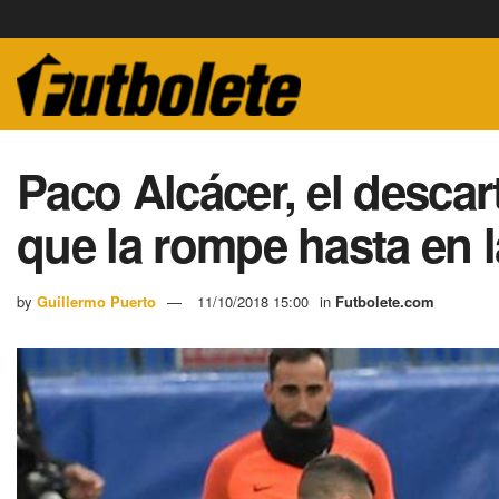
Paco Alcácer, el descar
que la rompe hasta en 
by
Guillermo Puerto
11/10/2018 15:00
in
Futbolete.com