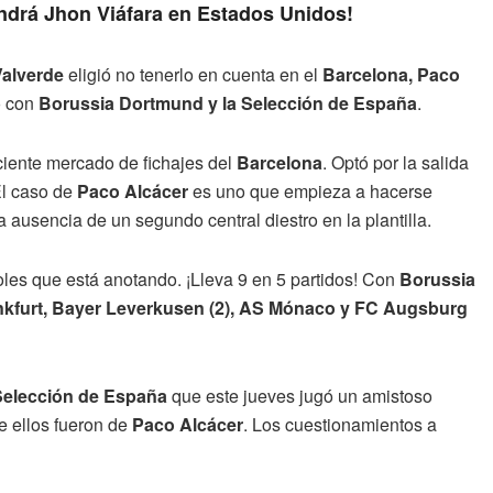
endrá Jhon Viáfara en Estados Unidos!
Valverde
eligió no tenerlo en cuenta en el
Barcelona, Paco
o con
Borussia Dortmund y la Selección de España
.
ciente mercado de fichajes del
Barcelona
. Optó por la salida
El caso de
Paco Alcácer
es uno que empieza a hacerse
a ausencia de un segundo central diestro en la plantilla.
oles que está anotando. ¡Lleva 9 en 5 partidos! Con
Borussia
ankfurt, Bayer Leverkusen (2), AS Mónaco y FC Augsburg
Selección de España
que este jueves jugó un amistoso
de ellos fueron de
Paco Alcácer
. Los cuestionamientos a