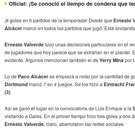
Oficial: ¡Se conoció el tiempo de condena que t
¡9 goles en 5 partidos de la temporada! Desde que
Ernesto 
Alcácer
marcó en todos los partidos que jugó. Está anotand
Ernesto Valverde
tuvo unas decisiones particulares en el re
de jugadores que hoy parece que se extrañan en el plantel. 
evidente. Algunos mencionan también el de
Yerry Mina
por l
Lo de
Paco Alcácer
se empieza a notar por la cantidad de g
Dortmund
marcó 7 en 4 juegos. Se los hizo a
Eintracht Fr
(3)
.
Así se ganó el lugar en la convocatoria de Luis Enrique a la
visitando a Gales. En el primer tiempo hizo tres goles y dos 
Ernesto Valverde
, claro, abarrotaron las redes sociales.